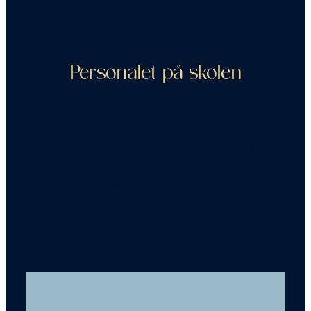
Personalet på skolen
Her kan du møde alle os, der arbejder på
skolen. Vi har hver vores ansvar, men vi har
det tilfælles, at vi holder rigtig meget af
vores arbejde, af hverdagen og af
fællesskabet på skolen.
Det vil du kunne mærke, når du møder os.