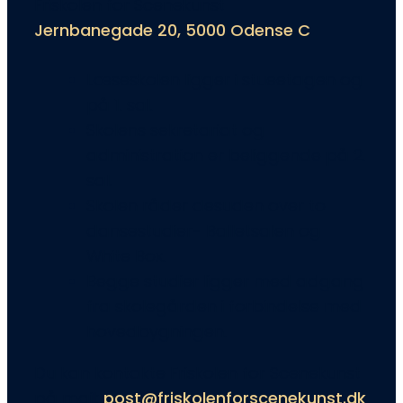
Friskolen for Scenekunst
Jernbanegade 20, 5000 Odense C
Læseskolen ligger i stueetagen og
på 1. sal.
Skolens sekretariat og
administration er beliggende på 2.
sal.
Skolen råder desuden over to
dansestudier- Balletsalen og
White Box.
Begge studier ligger med adgang
fra skolegården i forbindelse med
hovedbygningen.
Du kan kontakte Friskolen for Scenekunst
på mail:
post@friskolenforscenekunst.dk