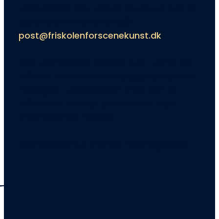
Udmeldelse sker ved at sende en mail til
skolens administration på
post@friskolenforscenekunst.dk
Ved udmeldelse betales fuldt ud for den
måned, hvor elevens skolegang ophører.
Foreligger udmeldelsen efter den 10. i
måneden, betales desuden for den
efterfølgende måned.
Udmeldelse i juli måned modtages ikke.