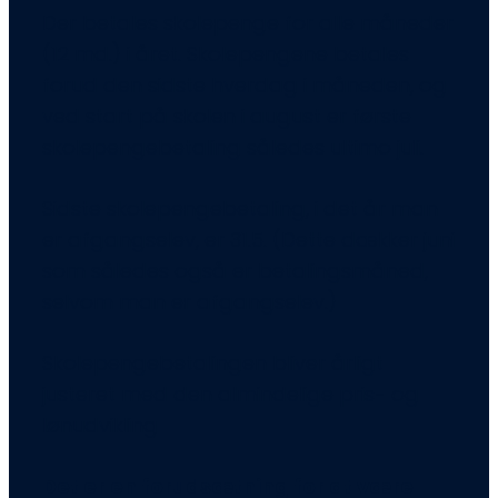
Der betales skolepenge for alle måneder
(12 md.) i året. Skolepengene betales
forud den sidste hverdag i måneden, og
ved start på skolen i august er første
skolepengebetaling således ultimo juli.
Sidste skolepengebetaling, i det år man
er afgangselev, er 31.5. (Dette dækker juni
som således også er betalingsmåned,
selvom man er afgangselev.)
Skolepengebetalingen bliver årligt
justeret med den almindelige pris- og
lønudvikling
Det er en forudsætning for at være