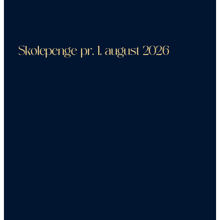
elev på skolen, at skolepengene og
SFO-betaling er tilmeldt PBS.
Skolepenge pr. 1. august 2026
Arrangementer, ture m.m.
Der kan i løbet af et skoleår forekomme
ekstra udgifter til arrangementer, ture
m.m.
Deltagelse i de af skolen arrangerede
ture er obligatoriske, idet disse anses
som et led i undervisningen.
Skolefest
For deltagelse i den årlige skolefest