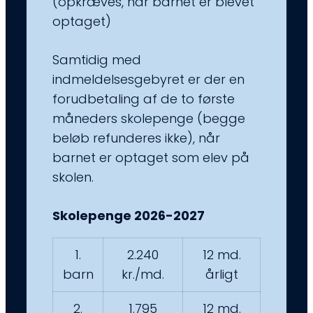
(opkræves, når barnet er blevet
optaget)
Samtidig med
indmeldelsesgebyret er der en
forudbetaling af de to første
måneders skolepenge (begge
beløb refunderes ikke), når
barnet er optaget som elev på
skolen.
Skolepenge 2026-2027
1.
2.240
12 md.
barn
kr./md.
årligt
2.
1.795
12 md.