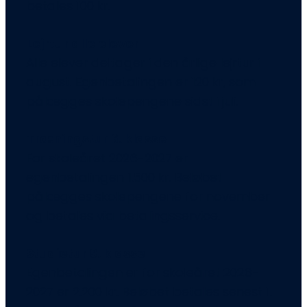
betales 100 kr.
Lejrtur alle elever
Alle elever deltager i den årlige lejrtur i
august. Egenbetalingen er 120 kr, som
pålægges skolepengene sidst i juli.
Træningstur 6. klasse
For skoleåret 2026-2027 er
egenbetalingen 1.500 kr. Beløbet
pålægges skolepengene for november
og betales via betalingsservice.
Studietur 9. klasse
Egenbetalingen er for skoleåret 2026-
2027 er 2.200 kr. Beløbet betales senest 1.