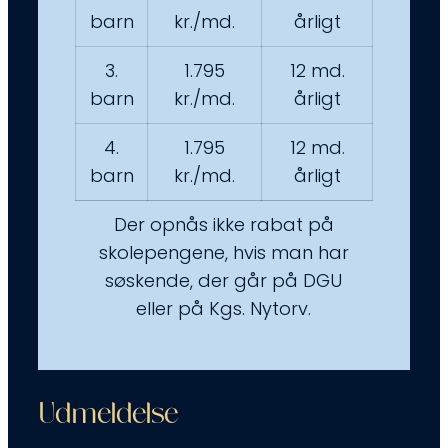
barn
kr./md.
årligt
3.
1.795
12 md.
barn
kr./md.
årligt
4.
1.795
12 md.
barn
kr./md.
årligt
Der opnås ikke rabat på
skolepengene, hvis man har
søskende, der går på DGU
eller på Kgs. Nytorv.
Udmeldelse